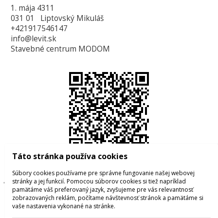
1. mája 4311
031 01 Liptovský Mikuláš
+421917546147
info@levit.sk
Stavebné centrum MODOM
Táto stránka používa cookies
Súbory cookies používame pre správne fungovanie našej webovej
stránky a jej funkcií. Pomocou súborov cookies si tiež napríklad
pamätáme váš preferovaný jazyk, zvyšujeme pre vás relevantnosť
© 2026 WEXBO |
www.wexbo.com
|
Prihlásiť
zobrazovaných reklám, počítame návštevnosť stránok a pamätáme si
vaše nastavenia vykonané na stránke.