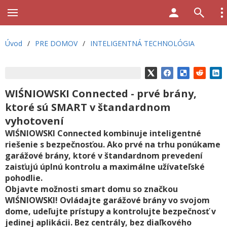
Úvod
/
PRE DOMOV
/
INTELIGENTNÁ TECHNOLÓGIA
WIŚNIOWSKI Connected - prvé brány,
ktoré sú SMART v štandardnom
vyhotovení
WIŚNIOWSKI Connected kombinuje inteligentné
riešenie s bezpečnosťou. Ako prvé na trhu ponúkame
garážové brány, ktoré v štandardnom prevedení
zaisťujú úplnú kontrolu a maximálne užívateľské
pohodlie.
Objavte možnosti smart domu so značkou
WIŚNIOWSKI! Ovládajte garážové brány vo svojom
dome, udeľujte prístupy a kontrolujte bezpečnosť v
jedinej aplikácii. Bez centrály, bez diaľkového