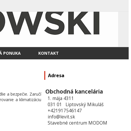
Á PONUKA
KONTAKT
Adresa
Obchodná kancelária
ie a bezpečie. Zaručí
1. mája 4311
rovanie a klimatizáciu
031 01 Liptovský Mikuláš
+421917546147
info@levit.sk
Stavebné centrum MODOM