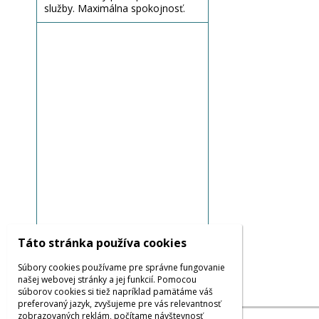
služby. Maximálna spokojnosť.
Táto stránka používa cookies
Súbory cookies používame pre správne fungovanie
Všetky názory
našej webovej stránky a jej funkcií. Pomocou
súborov cookies si tiež napríklad pamätáme váš
preferovaný jazyk, zvyšujeme pre vás relevantnosť
zobrazovaných reklám, počítame návštevnosť
© 2026 WEXBO |
www.wexbo.com
|
Prihlásiť