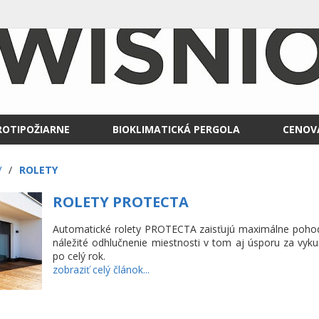
ROTIPOŽIARNE
BIOKLIMATICKÁ PERGOLA
CENOV
V
/
ROLETY
ROLETY PROTECTA
Automatické rolety PROTECTA zaisťujú maximálne pohodl
náležité odhlučnenie miestnosti v tom aj úsporu za vyku
po celý rok.
zobraziť celý článok...