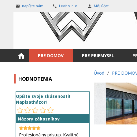
napíšte nám
Levit s. r. o.
Môj účet
PRE DOMOV
PRE PRIEMYSEL
P
Úvod
/
PRE DOMO
HODNOTENIA
Opíšte svoje skúsenosti!
Napísaťnázor!
Názory zákazníkov
Profesionálny prístup. Kvalitné