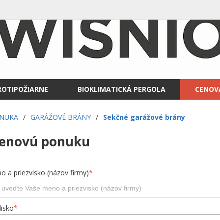
ROTIPOŽIARNE
BIOKLIMATICKÁ PERGOLA
CENOV
ONUKA
/
GARÁŽOVÉ BRÁNY
/
Sekčné garážové brány
cenovú ponuku
o a priezvisko (názov firmy)
*
lisko
*