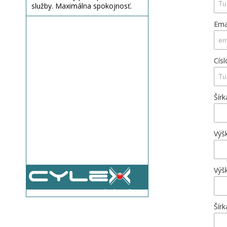
služby. Maximálna spokojnosť.
Ema
Císl
Šír
Výš
Výš
Všetky názory
Šír