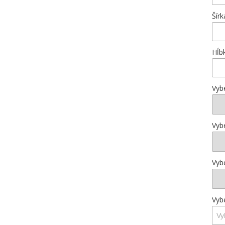
Šír
Hĺb
Vybe
Vyb
Vybe
Vyb