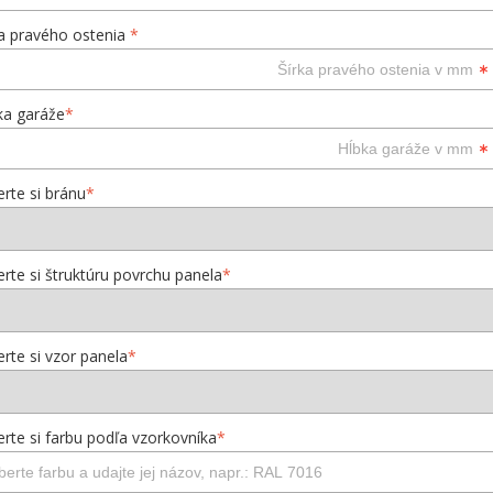
ka pravého ostenia
*
ka garáže
*
rte si bránu
*
erte si štruktúru povrchu panela
*
rte si vzor panela
*
erte si farbu podľa vzorkovníka
*