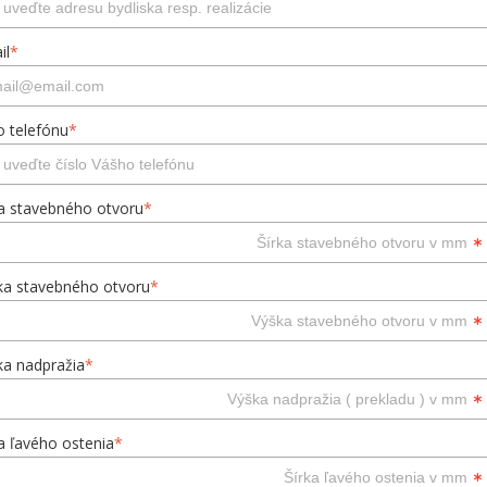
il
*
o telefónu
*
ka stavebného otvoru
*
ka stavebného otvoru
*
ka nadpražia
*
ka ľavého ostenia
*