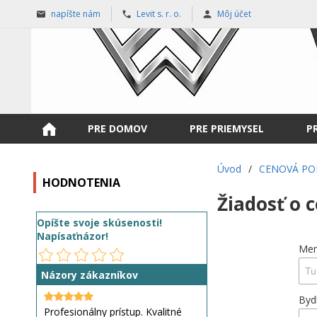
napíšte nám
Levit s. r. o.
Môj účet
PRE DOMOV
PRE PRIEMYSEL
P
Úvod
/
CENOVÁ P
HODNOTENIA
Žiadosť o 
Opíšte svoje skúsenosti!
Napísaťnázor!
Men
Názory zákazníkov
Byd
Profesionálny prístup. Kvalitné