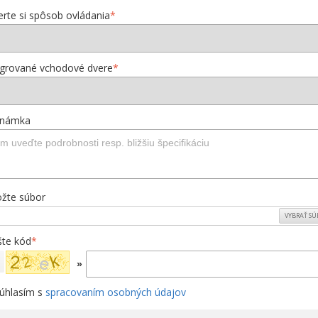
erte si spôsob ovládania
*
egrované vchodové dvere
*
námka
ožte súbor
VYBRAŤ SÚ
šte kód
*
»
úhlasím s
spracovaním osobných údajov