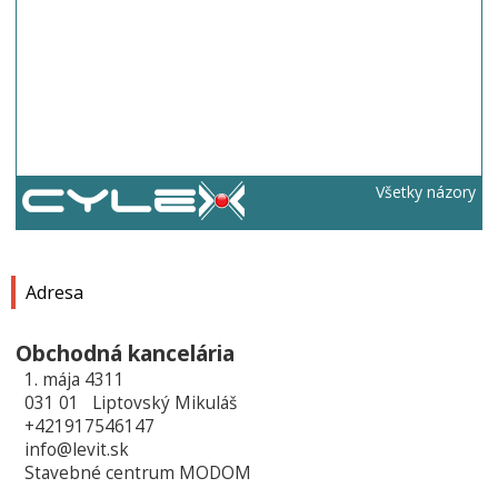
Všetky názory
Adresa
Obchodná kancelária
1. mája 4311
031 01 Liptovský Mikuláš
+421917546147
info@levit.sk
Stavebné centrum MODOM