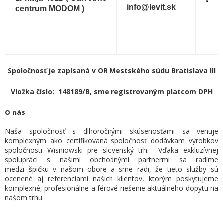
info@levit.sk
centrum
MODOM )
Spoločnosť je zapísaná v OR Mestského súdu Bratislava III
Vložka číslo: 148189/B, sme registrovaným platcom DPH
O nás
Naša spoločnosť s dlhoročnými skúsenosťami sa venuje
komplexným ako certifikovaná spoločnosť dodávkam výrobkov
spoločnosti Wisniowski pre slovenský trh. Vďaka exkluzívnej
spolupráci s našimi obchodnými partnermi sa radíme
medzi špičku v našom obore a sme radi, že tieto služby sú
ocenené aj referenciami našich klientov, ktorým poskytujeme
komplexné, profesionálne a férové riešenie aktuálneho dopytu na
našom trhu.