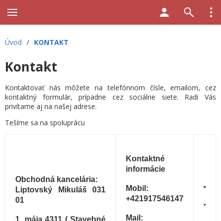
Úvod
/
KONTAKT
Kontakt
Kontaktovať nás môžete na telefónnom čísle, emailom, cez
kontaktný formulár, prípadne cez sociálne siete. Radi Vás
privítame aj na našej adrese.
Tešíme sa na spoluprácu
Kontaktné
informácie
Obchodná kancelária:
Mobil:
Liptovský Mikuláš 031
+421917546147
01
Mail:
1. mája 4311 (
Stavebné