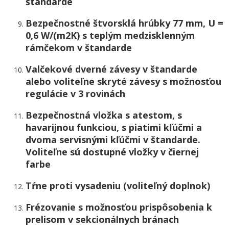
štandarde
Bezpečnostné štvorsklá hrúbky 77 mm, U =
0,6 W/(m2K) s teplým medzisklenným
rámčekom v štandarde
Valčekové dverné závesy v štandarde
alebo voliteľne skryté závesy s možnosťou
regulácie v 3 rovinách
Bezpečnostná vložka s atestom, s
havarijnou funkciou, s piatimi kľúčmi a
dvoma servisnými kľúčmi v štandarde.
Voliteľne sú dostupné vložky v čiernej
farbe
Tŕne proti vysadeniu (voliteľný doplnok)
Frézovanie s možnosťou prispôsobenia k
prelisom v sekcionálnych bránach