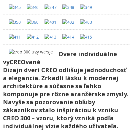
Dvere individuálne
vyCREOvané
Dizajn dverí CREO odlišuje jednoduchosť
a elegancia. Zrkadlí lásku k modernej
architektúre a súčasne sa ľahko
komponuje pre rôzne aranžérske zmysly.
Navyše sa pozorovanie obľuby
zákazníkov stalo inšpiráciou k vzniku
CREO 300 – vzoru, ktorý vzniká podľa
individuálnej vízie každého užívateľa.