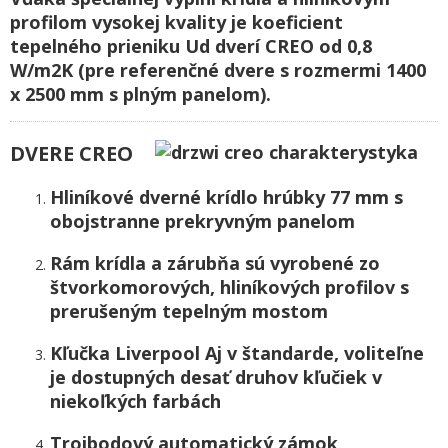
profilom vysokej kvality je koeficient
tepelného
prieniku Ud dverí CREO od 0,8
W/m2K (pre referenčné dvere s rozmermi 1400
x 2500 mm s plným panelom).
DVERE CREO
Hliníkové dverné krídlo hrúbky 77 mm s
obojstranne prekryvným panelom
Rám krídla a zárubňa sú vyrobené zo
štvorkomorových, hliníkových profilov s
prerušeným tepelným mostom
Kľučka Liverpool Aj v štandarde, voliteľne
je dostupných desať druhov kľučiek v
niekoľkých farbách
Trojbodový automatický zámok