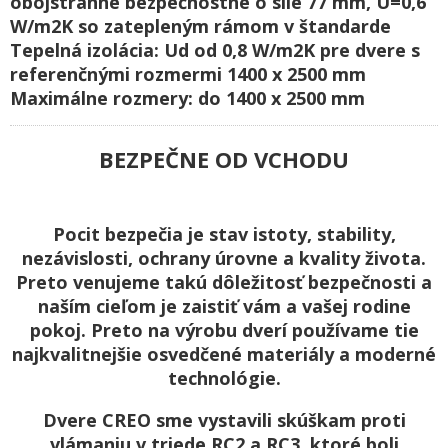
obojstranne bezpečnostné o sile 77 mm, U=0,6
W/m2K so zatepleným rámom v štandarde
Tepelná izolácia: Ud od 0,8 W/m2K pre dvere s
referenčnými rozmermi 1400 x 2500 mm
Maximálne rozmery: do 1400 x 2500 mm
BEZPEČNE OD VCHODU
Pocit bezpečia je stav istoty, stability,
nezávislosti, ochrany úrovne a kvality života.
Preto venujeme takú dôležitosť bezpečnosti a
naším cieľom je zaistiť vám a vašej rodine
pokoj. Preto na výrobu dverí používame tie
najkvalitnejšie osvedčené materiály a moderné
technológie.
Dvere CREO sme vystavili skúškam proti
vlámaniu v triede RC2 a RC3, ktoré boli