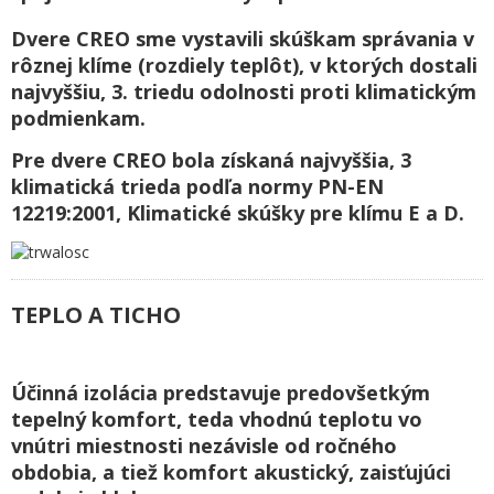
Dvere CREO sme vystavili skúškam správania v
rôznej klíme (rozdiely teplôt), v ktorých dostali
najvyššiu, 3. triedu odolnosti proti klimatickým
podmienkam.
Pre dvere CREO bola získaná najvyššia, 3
klimatická trieda podľa normy PN-EN
12219:2001, Klimatické skúšky pre klímu E a D.
TEPLO A TICHO
Účinná izolácia predstavuje predovšetkým
tepelný komfort, teda vhodnú teplotu vo
vnútri miestnosti nezávisle od ročného
obdobia, a tiež komfort akustický, zaisťujúci