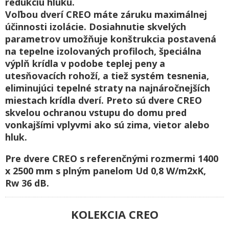
redukciu hluku.
Voľbou dverí CREO máte záruku maximálnej
účinnosti izolácie. Dosiahnutie skvelých
parametrov umožňuje konštrukcia postavená
na tepelne izolovaných profiloch, špeciálna
výplň krídla v podobe teplej peny a
utesňovacích rohoží, a tiež systém tesnenia,
eliminujúci tepelné straty na najnáročnejších
miestach krídla dverí. Preto sú dvere CREO
skvelou ochranou vstupu do domu pred
vonkajšími vplyvmi ako sú zima, vietor alebo
hluk.
Pre dvere CREO s referenčnými rozmermi 1400
x 2500 mm s plným panelom Ud 0,8 W/m2xK,
Rw 36 dB.
KOLEKCIA CREO