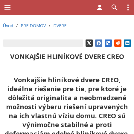
Úvod
/
PRE DOMOV
/
DVERE
VONKAJŠIE HLINÍKOVÉ DVERE CREO
Vonkajšie hliníkové dvere CREO,
ideálne riešenie pre tie, pre ktoré je
dôležitá originalita a neobmedzené
možnosti výberu riešení upravených
na ich vlastnú víziu domu. CREO sú
výnimočne stabilné a proti
deformaciám odolné hliníkové dvere.