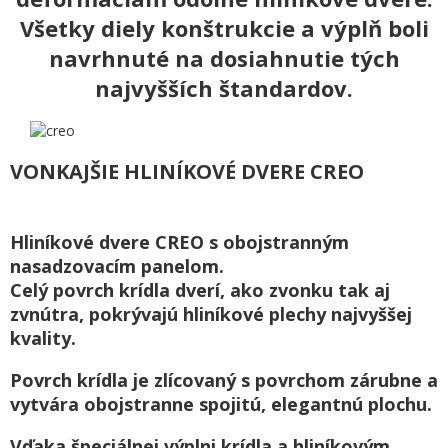
Všetky diely konštrukcie a výplň boli
navrhnuté na dosiahnutie tých
najvyšších štandardov.
VONKAJŠIE HLINÍKOVÉ DVERE CREO
Hliníkové dvere CREO s obojstranným
nasadzovacím panelom.
Celý povrch krídla dverí, ako zvonku tak aj
zvnútra, pokrývajú hliníkové plechy najvyššej
kvality.
Povrch krídla je zlícovaný s povrchom zárubne a
vytvára obojstranne spojitú, elegantnú plochu.
Vďaka špeciálnej výplni krídla a hliníkovým