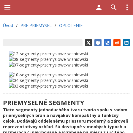
Úvod
/
PRE PRIEMYSEL
/
OPLOTENIE
PRIEMYSELNÉ SEGMENTY
Tieto segmenty jednoduchého tvaru tvoria spolu s radom
priemyselných brán a navijakov kompaktný a funkčný
celok. Dodávajú oddelenému priestoru moderný a zároveň
reprezentatívny vzhľad. Sú dostupné v mnohých typoch a
rozmeroch či navrhované a vyrobené na mieru z určitého