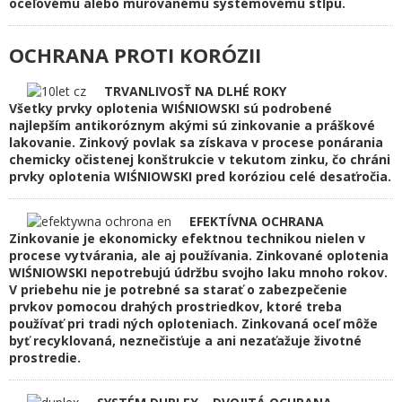
oceľovému alebo murovanému systémovému stĺpu.
OCHRANA PROTI KORÓZII
TRVANLIVOSŤ NA DLHÉ ROKY
Všetky prvky oplotenia WIŚNIOWSKI sú podrobené
najlepším antikoróznym akými sú zinkovanie a práškové
lakovanie. Zinkový povlak sa získava v procese ponárania
chemicky očistenej konštrukcie v tekutom zinku, čo chráni
prvky oplotenia WIŚNIOWSKI pred koróziou celé desaťročia.
EFEKTÍVNA OCHRANA
Zinkovanie je ekonomicky efektnou technikou nielen v
procese vytvárania, ale aj používania. Zinkované oplotenia
WIŚNIOWSKI nepotrebujú údržbu svojho laku mnoho rokov.
V priebehu nie je potrebné sa starať o zabezpečenie
prvkov pomocou drahých prostriedkov, ktoré treba
používať pri tradi ných oploteniach. Zinkovaná oceľ môže
byť recyklovaná, neznečisťuje a ani nezaťažuje životné
prostredie.