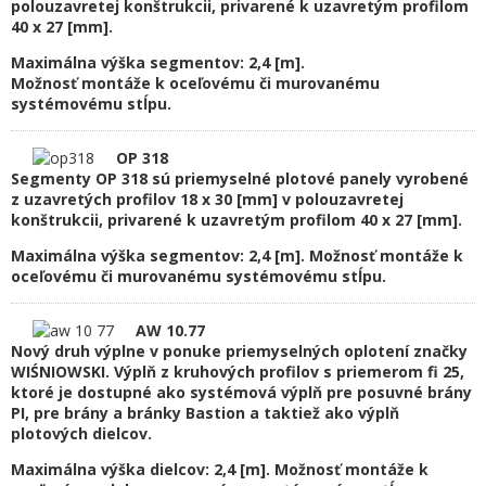
polouzavretej konštrukcii, privarené k uzavretým profilom
40 x 27 [mm].
Maximálna výška segmentov: 2,4 [m].
Možnosť montáže k oceľovému či murovanému
systémovému stĺpu.
OP 318
Segmenty OP 318 sú priemyselné plotové panely vyrobené
z uzavretých profilov 18 x 30 [mm] v polouzavretej
konštrukcii, privarené k uzavretým profilom 40 x 27 [mm].
Maximálna výška segmentov: 2,4 [m]. Možnosť montáže k
oceľovému či murovanému systémovému stĺpu.
AW 10.77
Nový druh výplne v ponuke priemyselných oplotení značky
WIŚNIOWSKI. Výplň z kruhových profilov s priemerom fi 25,
ktoré je dostupné ako systémová výplň pre posuvné brány
PI, pre brány a bránky Bastion a taktiež ako výplň
plotových dielcov.
Maximálna výška dielcov: 2,4 [m]. Možnosť montáže k