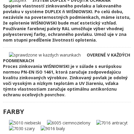
SYSTÉM DUPLEX – DVOJITÁ OCHRANA
Spojenie vlastností zinkovaného povlaku a lakovaného
povlaku v systéme DUPLEX ň WIŚNIOWSKI. Po celú dobu,
nezávisle na poveternostných podmienkach, máme istotu,
že oplotenie WIŚNIOWSKI bude mať estetický vzhľad.
Používanie farebnej palety RAL umožňuje výber vhodnej
polyesterovej farby, ochranného povlaku. Umož uje v zna
nom stupni predĺženie životnosti oplotenia.
OVERENÉ V KAŽDÝCH
PODMIENKACH
Proces zinkovania WIŚNIOWSKI je v súlade s európskou
normou PN-EN ISO 1461, ktorá zaručuje zodpovedajúcu
kvalitu zinkovaných výrobkov. Zinkovaný povlak je odolný
voči vysokým a nízkym teplotám a UV žiareniu, vďaka
týmto vlastnostiam zaručuje optimálnu antikoróznu
ochranu oceľových povrchov.
FARBY