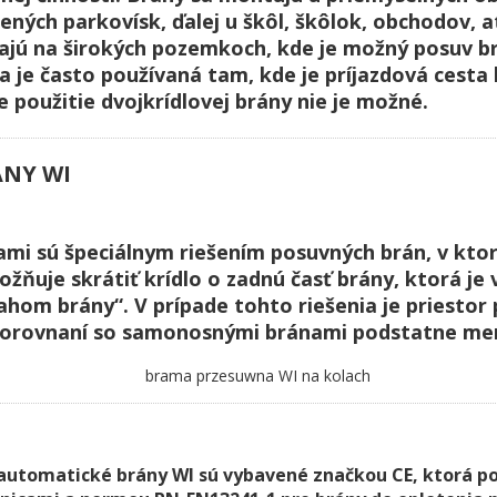
žených parkovísk, ďalej u škôl, škôlok, obchodov, 
ajú na širokých pozemkoch, kde je možný posuv b
a je často používaná tam, kde je príjazdová cesta
e použitie dvojkrídlovej brány nie je možné.
NY WI
ami sú špeciálnym riešením posuvných brán, v kto
žňuje skrátiť krídlo o zadnú časť brány, ktorá je
hom brány“. V prípade tohto riešenia je priestor
porovnaní so samonosnými bránami podstatne men
automatické brány WI sú vybavené značkou CE, ktorá p