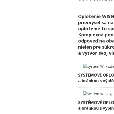
Oplotenie WIŚN
priemysel sa na
oplotenie to spo
Komplexná ponu
odpoveď na oba
nielen pre súkr
a vytvor svoj vl
SYSTÉMOVÉ OPLOT
a bránkou s výpl
SYSTÉMOVÉ OPLOT
a bránkou s výpl