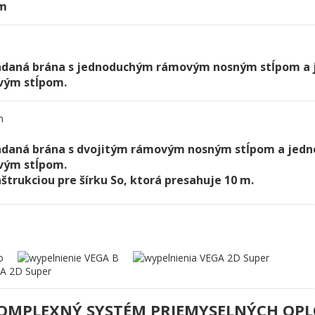
om
ádaná brána s jednoduchým rámovým nosným stĺpom a
vým stĺpom.
ádaná brána s dvojitým rámovým nosným stĺpom a jed
vým stĺpom.
štrukciou pre šírku So, ktorá presahuje 10 m.
OMPLEXNÝ SYSTÉM PRIEMYSELNÝCH OPL