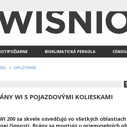
ROTIPOŽIARNE
BIOKLIMATICKÁ PERGOLA
CENOV
SEL
/
OPLOTENIE
ÁNY WI S POJAZDOVÝMI KOLIESKAMI
WI 200 sa skvele osvedčujú vo všetkých oblastiac
nej činnosti. Brány sa montujú u priemyselných obj