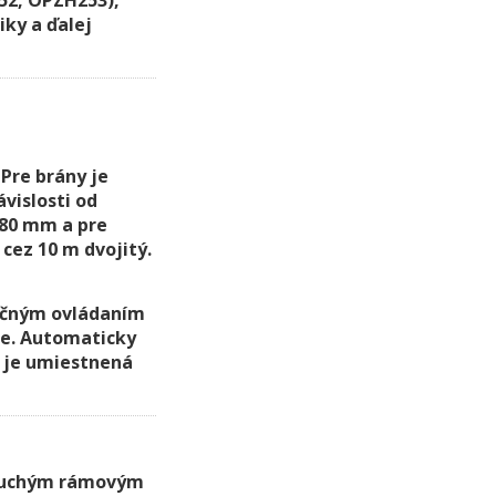
iky a ďalej
Pre brány je
ávislosti od
x80 mm a pre
cez 10 m dvojitý.
ručným ovládaním
ie. Automaticky
á je umiestnená
oduchým rámovým