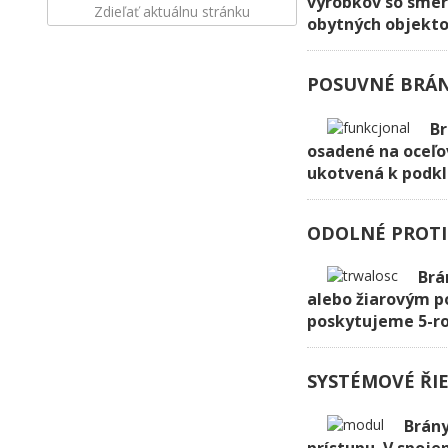
výrobkov so smer
Zdieľať aktuálnu stránku
obytných objekto
POSUVNÉ BRÁ
Br
osadené na oceľov
ukotvená k podkl
ODOLNÉ PROTI
Brá
alebo žiarovým p
poskytujeme 5-ro
SYSTÉMOVÉ ŘIE
Brány
prístupu. V spoj