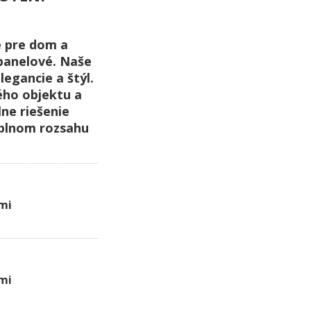
 pre dom a
 panelové. Naše
legancie a štýl.
ého objektu a
ne riešenie
e plnom rozsahu
mi
mi