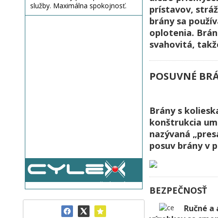
služby. Maximálna spokojnosť.
prístavov, strá
brány sa použív
oplotenia. Brán
svahovitá, takž
POSUVNÉ BRÁ
Brány s koliesk
konštrukcia umo
nazývaná „presa
posuv brány v 
Všetky názory
BEZPEČNOSŤ
Ručné a 