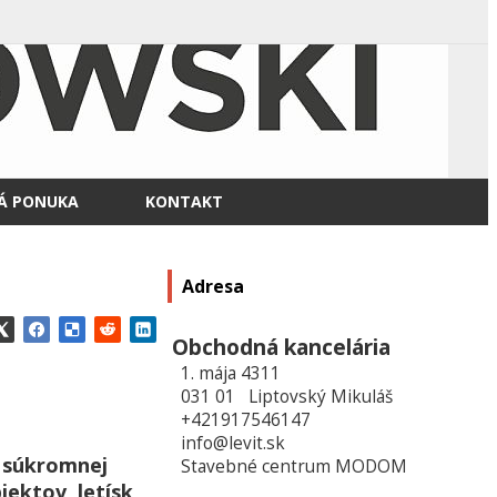
Á PONUKA
KONTAKT
Adresa
Obchodná kancelária
1. mája 4311
031 01 Liptovský Mikuláš
+421917546147
info@levit.sk
h súkromnej
Stavebné centrum MODOM
ektov, letísk,