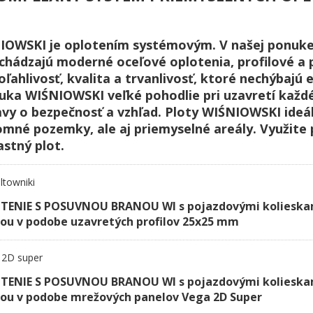
IOWSKI je oplotením systémovým. V našej ponuke
chádzajú moderné oceľové oplotenia, profilové a
ľahlivosť, kvalita a trvanlivosť, ktoré nechýbajú e
ka WIŚNIOWSKI veľké pohodlie pri uzavretí každ
vy o bezpečnosť a vzhľad. Ploty WIŚNIOWSKI ideál
omné ​​pozemky, ale aj priemyselné areály. Využit
astný plot.
ENIE S POSUVNOU BRANOU WI s pojazdovými kolieska
ňou v podobe uzavretých profilov 25x25 mm
ENIE S POSUVNOU BRANOU WI s pojazdovými kolieska
ňou v podobe mrežových panelov Vega 2D Super