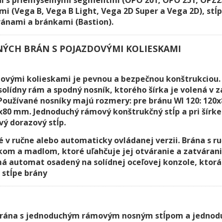
 (Vega B, Vega B Light, Vega 2D Super a Vega 2D), stĺp
ránami a bránkami (Bastion).
ÝCH BRÁN S POJAZDOVÝMI KOLIESKAMI
dovými kolieskami je pevnou a bezpečnou konštrukciou. 
solídny rám a spodný nosník, ktorého šírka je volená v z
Používané nosníky majú rozmery: pre bránu WI 120: 120
x80 mm. Jednoduchý rámový konštrukčný stĺp a pri šírke 
ý dorazový stĺp.
é v ručne alebo automaticky ovládanej verzii. Brána s 
om a madlom, ktoré uľahčuje jej otváranie a zatváran
á automat osadený na solídnej oceľovej konzole, ktor
stĺpe brány
brána s jednoduchým rámovým nosným stĺpom a jedn