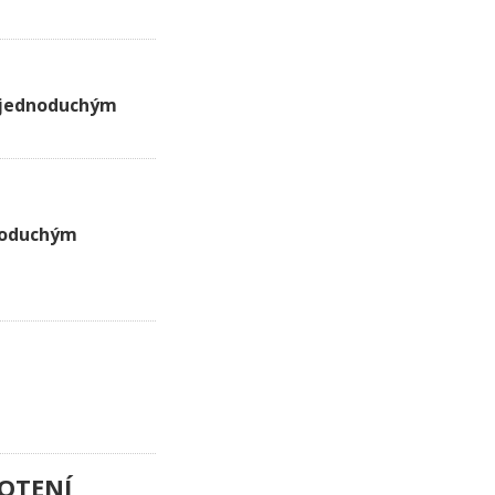
 jednoduchým
noduchým
OTENÍ