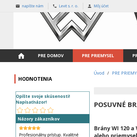
napíšte nám
Levit s. r. o.
Môj účet
PRE DOMOV
PRE PRIEMYSEL
P
Úvod
/
PRE PRIEMY
HODNOTENIA
Opíšte svoje skúsenosti!
Napísaťnázor!
POSUVNÉ BR
Názory zákazníkov
Brány WI 120 a 
alebo priemysel
Profesionálny prístup. Kvalitné