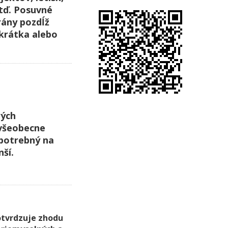
atď. Posuvné
rány pozdĺž
 krátka alebo
rých
 všeobecne
 potrebný na
ší.
otvrdzuje zhodu