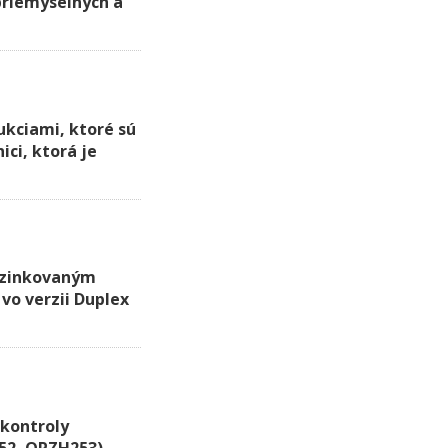
priemyselných a
ukciami, ktoré sú
ici, ktorá je
ozinkovaným
vo verzii Duplex
kontroly
52, OPZH253),