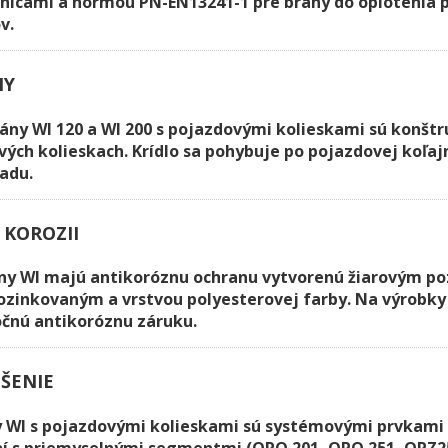
nicami a normou PN-EN13241-1 pre brány do oplotenia 
v.
NY
ány WI 120 a WI 200 s pojazdovými kolieskami sú konštr
ých kolieskach. Krídlo sa pohybuje po pojazdovej koľajn
adu.
 KOROZII
ny WI majú antikoróznu ochranu vytvorenú žiarovým p
ozinkovaným a vrstvou polyesterovej farby. Na výrobky 
čnú antikoróznu záruku.
ŠENIE
 WI s pojazdovými kolieskami sú systémovými prvkami 
ení s priemyselnými segmentmi (OPO 201, OPO 251, OPZ2