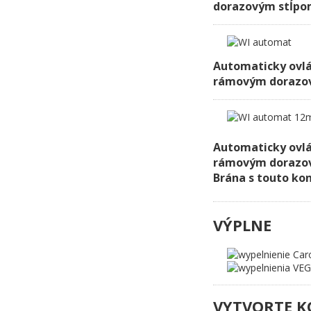
dorazovým stĺp
Automaticky ovl
rámovým dorazo
Automaticky ovl
rámovým dorazo
Brána s touto kon
VÝPLNE
VYTVORTE K