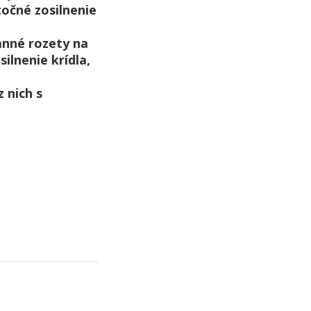
očné zosilnenie
ranné rozety na
lnenie krídla,
 nich s