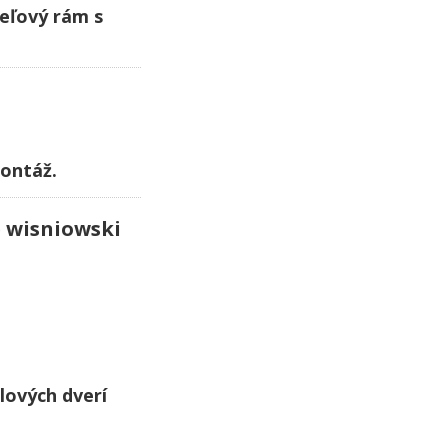
ceľový rám s
montáž.
dlových dverí