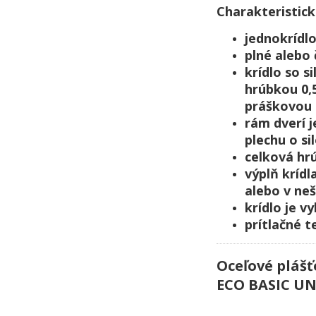
Charakteristick
jednokrídl
plné alebo 
krídlo so 
hrúbkou 0,
práškovou 
rám dverí 
plechu o s
celková hr
výplň kríd
alebo v ne
krídlo je 
prítlačné 
Oceľové plášť
ECO BASIC UN