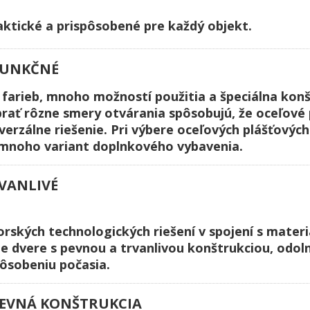
aktické a prispôsobené pre každý objekt.
UNKČNÉ
farieb, mnoho možností použitia a špeciálna konš
rať rôzne smery otvárania spôsobujú, že oceľové 
verzálne riešenie. Pri výbere oceľových plášťových 
mnoho variant doplnkového vybavenia.
VANLIVÉ
rských technologických riešení v spojení s materi
e dvere s pevnou a trvanlivou konštrukciou, odol
 pôsobeniu počasia.
EVNÁ KONŠTRUKCIA