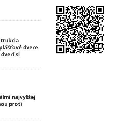
trukcia
plášťové dvere
dverí si
álmi najvyššej
nou proti