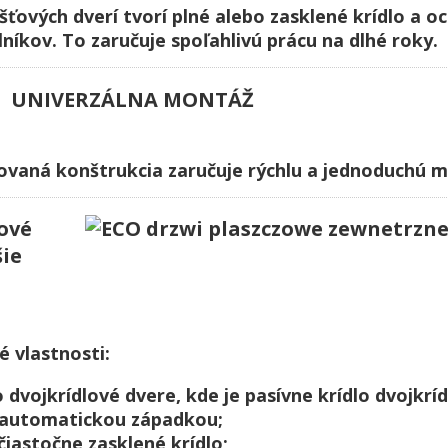
šťových dverí tvorí plné alebo zasklené krídlo a o
lníkov. To zaručuje spoľahlivú prácu na dlhé roky.
UNIVERZÁLNA MONTÁŽ
ovaná konštrukcia zaručuje rýchlu a jednoduchú 
ové
šie
é vlastnosti:
 dvojkrídlové dvere, kde je pasívne krídlo dvojkrí
 automatickou západkou;
čiastočne zasklené krídlo;