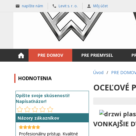
napíšte nám
Levit s. r. o.
Môj účet
PRE DOMOV
PRE PRIEMYSEL
P
Úvod
/
PRE DOMO
HODNOTENIA
OCEĽOVÉ P
Opíšte svoje skúsenosti!
Napísaťnázor!
Názory zákazníkov
VONKAJŠIE D
Profesionálny prístup. Kvalitné