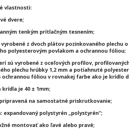
é vlastnosti:
ové dvere;
ranným tenkým prítlačným tesnením;
, vyrobené z dvoch plátov pozinkovaného plechu o 
ho polyesterovým povlakom a ochrannou fóliou;
rí sú vyrobené z oceľových profilov, profilovaných
ého plechu hrúbky 1,2 mm a potiahnuté polyeste
ochrannou fóliou v rovnakej farbe ako je krídlo d
a krídla je 40 ± 1mm;
 pripravená na samostatné priskrutkovanie;
a: expandovaný polystyrén „polystyrén“;
ožné montovať ako ľavé alebo pravé;