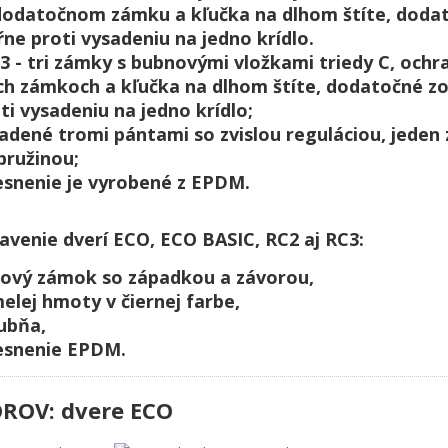
dodatočnom zámku a kľučka na dlhom štíte, dodat
 tŕne proti vysadeniu na jedno krídlo.
3 - ​​tri zámky s bubnovými vložkami triedy C, och
h zámkoch a kľučka na dlhom štíte, dodatočné zosi
oti vysadeniu na jedno krídlo;
sadené tromi pántami so zvislou reguláciou, jeden z
pružinou;
tesnenie je vyrobené z EPDM.
venie dverí ECO, ECO BASIC, RC2 aj RC3:
kový zámok so západkou a závorou,
elej hmoty v čiernej farbe,
ubňa,
tesnenie EPDM.
ROV: dvere ECO