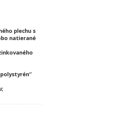
ného plechu s
ebo natierané
ozinkovaného
„polystyrén“
u;