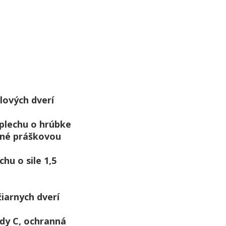
dlových dverí
plechu o hrúbke
ané práškovou
hu o sile 1,5
žiarnych dverí
edy C, ochranná