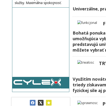
služby. Maximálna spokojnosť.
Univerzálne, pr
F
Bohatá ponuka 
umožňujúca vyb
predstavujú uni
môžete vybrať 
T
R
Využitím nováto
triedy získavam
Všetky názory
fyzickej sile aj
P