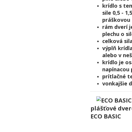
krídlo s t
sile 0,5 -
práškovou 
rám dverí 
plechu o s
celková sil
výplň kríd
alebo v ne
krídlo je o
napínacou 
prítlačné 
vonkajšie 
plášťové dver
ECO BASIC