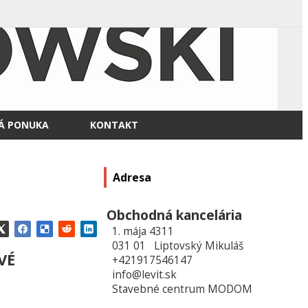
Á PONUKA
KONTAKT
Adresa
Obchodná kancelária
1. mája 4311
031 01 Liptovský Mikuláš
VÉ
+421917546147
info@levit.sk
Stavebné centrum MODOM