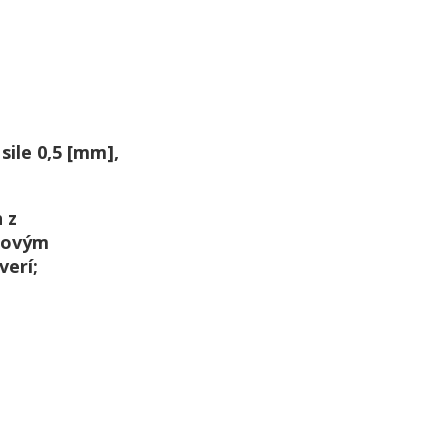
sile 0,5 [mm],
 z
rovým
verí;