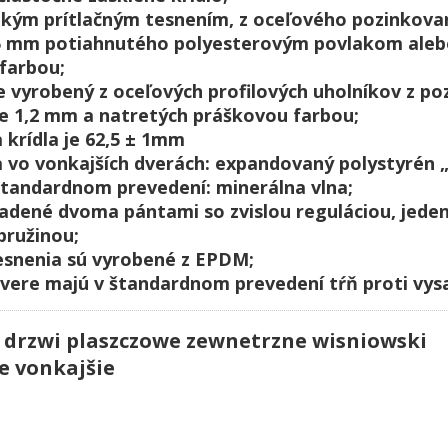
enkým prítlačným tesnením, z oceľového pozinkova
 1,5 mm potiahnutého polyesterovým povlakom aleb
farbou;
je vyrobený z oceľových profilových uholníkov z p
ile 1,2 mm a natretých práškovou farbou;
a krídla je 62,5 ± 1mm
la vo vonkajších dverách: expandovaný polystyrén 
štandardnom prevedení: minerálna vlna;
sadené dvoma pántami so zvislou reguláciou, jeden 
pružinou;
tesnenia sú vyrobené z EPDM;
dvere majú v štandardnom prevedení tŕň proti vys
e vonkajšie