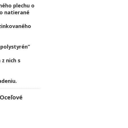
ného plechu o
o natierané
ozinkovaného
„polystyrén“
z nich s
adeniu.
Oceľové