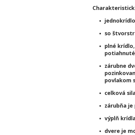
Charakteristick
jednokrídl
so štvorst
plné krídlo
potiahnuté
zárubne dve
pozinkovan
povlakom s 
celková sil
zárubňa je
výplň krídl
dvere je m