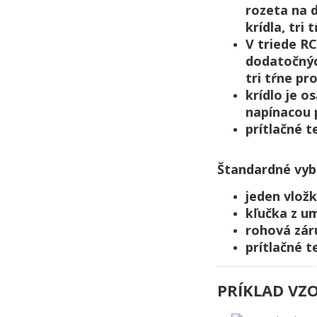
rozeta na 
krídla, tri
V triede RC
dodatočnýc
tri tŕne pr
krídlo je o
napínacou 
prítlačné 
Štandardné vyba
jeden vlož
kľučka z um
rohová zár
prítlačné 
PRÍKLAD VZO