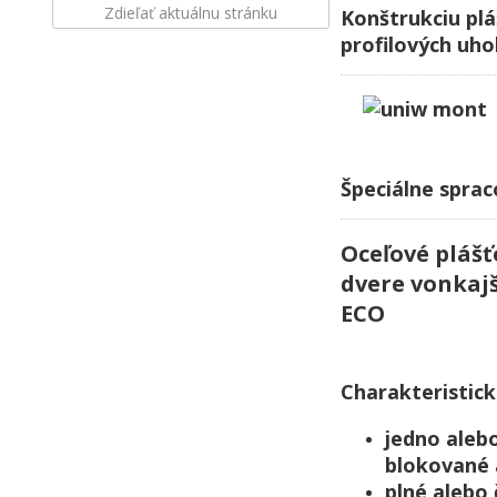
Zdieľať aktuálnu stránku
Konštrukciu plá
profilových uho
Špeciálne sprac
Oceľové plášť
dvere vonkaj
ECO
Charakteristick
jedno alebo
blokované
plné alebo 