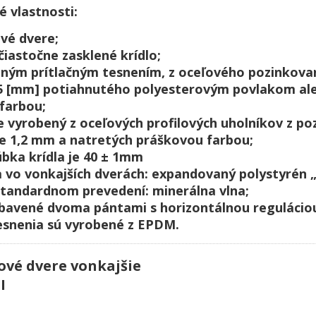
é vlastnosti:
ové dvere;
čiastočne zasklené krídlo;
silným prítlačným tesnením, z oceľového pozinkova
5 [mm] potiahnutého polyesterovým povlakom al
farbou;
je vyrobený z oceľových profilových uholníkov z p
ile 1,2 mm a natretých práškovou farbou;
úbka krídla je 40 ± 1mm
la vo vonkajších dverách: expandovaný polystyrén 
štandardnom prevedení: minerálna vlna;
vybavené dvoma pántami s horizontálnou regulácio
tesnenia sú vyrobené z EPDM.
ové dvere vonkajšie
I