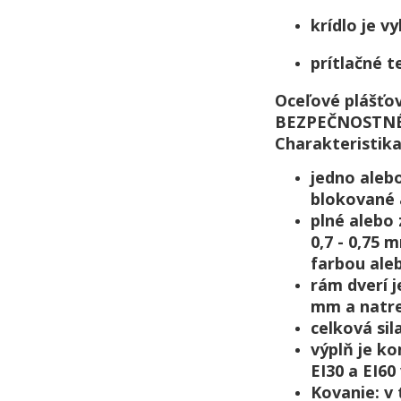
krídlo je 
prítlačné 
Oceľové plášťo
BEZPEČNOSTNÉ
Charakteristika
jedno alebo
blokované
plné alebo
0,7 - 0,75
farbou ale
rám dverí j
mm a natre
celková sil
výplň je ko
EI30 a EI60
Kovanie: v