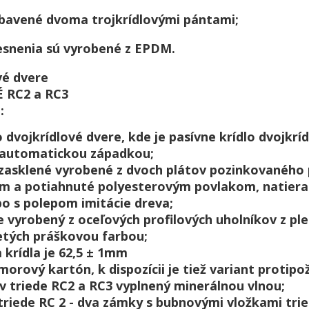
vybavené dvoma trojkrídlovými pántami;
tesnenia sú vyrobené z EPDM.
vé dvere
 RC2 a RC3
:
 dvojkrídlové dvere, kde je pasívne krídlo dvojkrí
 automatickou západkou;
 zasklené vyrobené z dvoch plátov pozinkovaného 
 mm a potiahnuté polyesterovým povlakom, natier
bo s polepom imitácie dreva;
e vyrobený z oceľových profilových uholníkov z plec
tých práškovou farbou;
a krídla je 62,5 ± 1mm
morový kartón, k dispozícii je tiež variant protipo
 v triede RC2 a RC3 vyplnený minerálnou vlnou;
 triede RC 2 - dva zámky s bubnovými vložkami tri