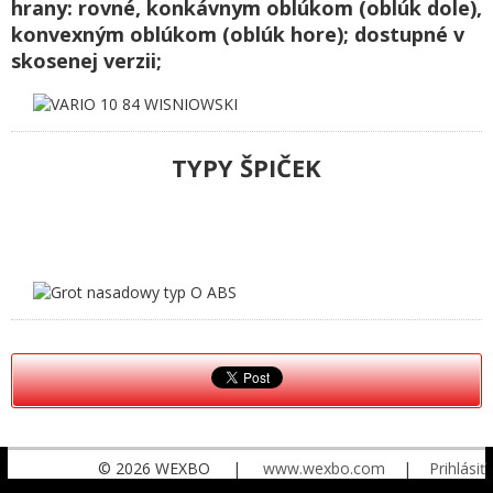
hrany: rovné, konkávnym oblúkom (oblúk dole),
konvexným oblúkom (oblúk hore); dostupné v
skosenej verzii;
TYPY ŠPIČEK
© 2026 WEXBO |
www.wexbo.com
|
Prihlásiť