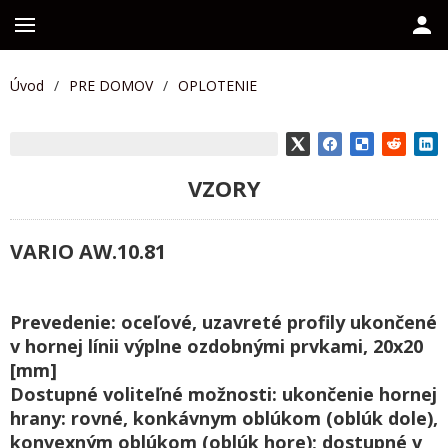
Úvod
/
PRE DOMOV
/
OPLOTENIE
VZORY
VARIO AW.10.81
Prevedenie: oceľové, uzavreté profily ukončené
v hornej línii výplne ozdobnými prvkami, 20x20
[mm]
Dostupné voliteľné možnosti: ukončenie hornej
hrany: rovné, konkávnym oblúkom (oblúk dole),
konvexným oblúkom (oblúk hore); dostupné v